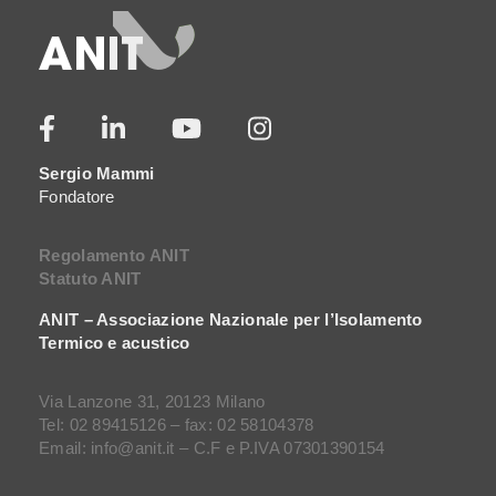
Sergio Mammi
Fondatore
Regolamento ANIT
Statuto ANIT
ANIT – Associazione Nazionale per l’Isolamento
Termico e acustico
Via Lanzone 31, 20123 Milano
Tel: 02 89415126 – fax: 02 58104378
Email: info@anit.it – C.F e P.IVA 07301390154