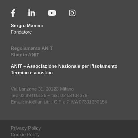
Sergio Mammi
Fondatore
Regolamento ANIT
Statuto ANIT
ANIT – Associazione Nazionale per l’Isolamento
Termico e acustico
Via Lanzone 31, 20123 Milano
Tel: 02 89415126 – fax: 02 58104378
Email: info@anit.it – C.F e P.IVA 07301390154
Privacy Policy
Cookie Policy