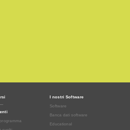
rsi
I nostri Software
Software
enti
Banca dati software
 programma
Educational
 svolti