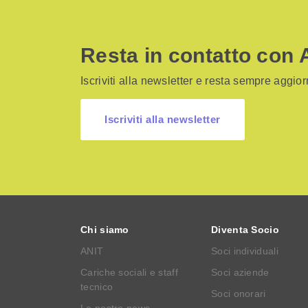
Resta in contatto con 
Iscriviti alla newsletter e resta sempre aggiorn
Iscriviti alla newsletter
Chi siamo
Diventa Socio
ANIT
Soci individuali
Cariche sociali e staff
Soci aziende
tecnico
Soci onorari