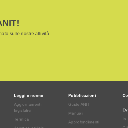
ANIT!
ato sulle nostre attività
Leggi e norme
Pubblicazioni
Co
Aggiornamenti
Guide ANIT
Ev
legislativi
Manuali
In
Termica
Approfondimenti
Già