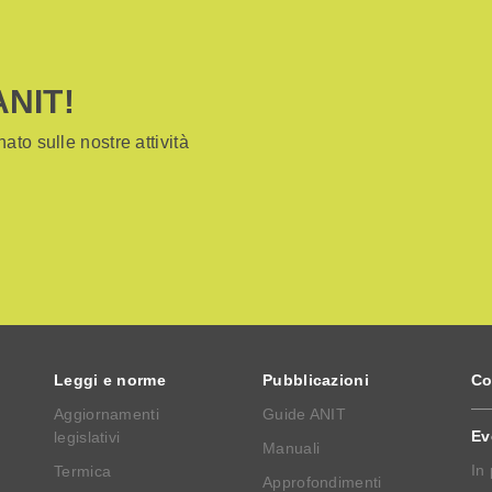
ANIT!
ato sulle nostre attività
Leggi e norme
Pubblicazioni
Co
Aggiornamenti
Guide ANIT
Ev
legislativi
Manuali
In
Termica
Approfondimenti