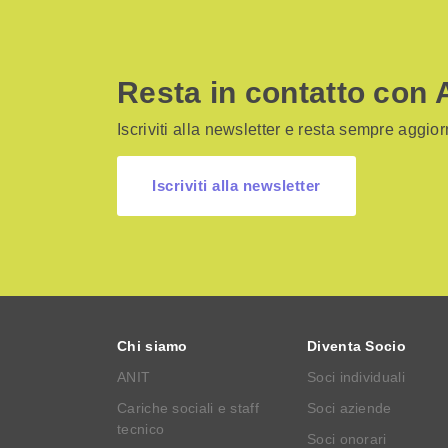
Resta in contatto con 
Iscriviti alla newsletter e resta sempre aggiorn
Iscriviti alla newsletter
Chi siamo
Diventa Socio
ANIT
Soci individuali
Cariche sociali e staff
Soci aziende
tecnico
Soci onorari