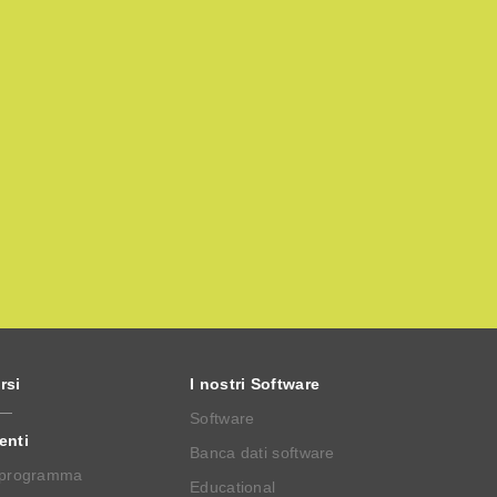
rsi
I nostri Software
Software
enti
Banca dati software
 programma
Educational