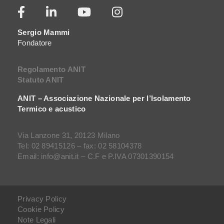
Sergio Mammi
Fondatore
Regolamento ANIT
Statuto ANIT
ANIT – Associazione Nazionale per l’Isolamento
Termico e acustico
Via Lanzone 31, 20123 Milano
Tel: 02 89415126 – fax: 02 58104378
Email: info@anit.it – C.F e P.IVA 07301390154
Privacy Policy
Cookie Policy
Note Legali