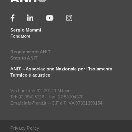
Sergio Mammi
Fondatore
Regolamento ANIT
Statuto ANIT
ANIT – Associazione Nazionale per l’Isolamento
Termico e acustico
Via Lanzone 31, 20123 Milano
Tel: 02 89415126 – fax: 02 58104378
Email: info@anit.it – C.F e P.IVA 07301390154
Privacy Policy