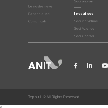
Soci onorari
Le nostre news
I nostri soci
Parlano di noi
Soci individuali
Comunicati
Soci Aziende
Soci Onorari
Tep s.r.l. © All Rights Reserved