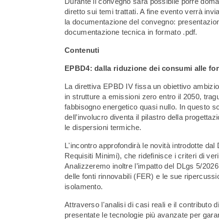
Durante il convegno sarà possibile porre doman
diretto sui temi trattati. A fine evento verrà invi
la documentazione del convegno: presentazioni 
documentazione tecnica in formato .pdf.
Contenuti
EPBD4: dalla riduzione dei consumi alle fon
La direttiva EPBD IV fissa un obiettivo ambizios
in strutture a emissioni zero entro il 2050, tr
fabbisogno energetico quasi nullo. In questo sce
dell’involucro diventa il pilastro della progetta
le dispersioni termiche.
L'incontro approfondirà le novità introdotte da
Requisiti Minimi), che ridefinisce i criteri di veri
Analizzeremo inoltre l’impatto del DLgs 5/2026 
delle fonti rinnovabili (FER) e le sue ripercussio
isolamento.
Attraverso l'analisi di casi reali e il contributo
presentate le tecnologie più avanzate per garan