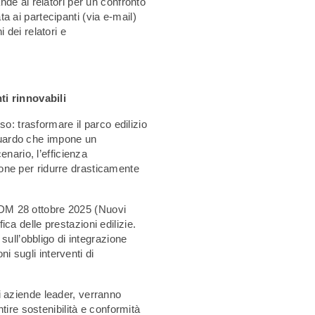
de ai relatori per un confronto
ata ai partecipanti (via e-mail)
dei relatori e
ti rinnovabili
o: trasformare il parco edilizio
aguardo che impone un
nario, l’efficienza
zione per ridurre drasticamente
l DM 28 ottobre 2025 (Nuovi
fica delle prestazioni edilizie.
sull’obbligo di integrazione
ni sugli interventi di
 di aziende leader, verranno
tire sostenibilità e conformità