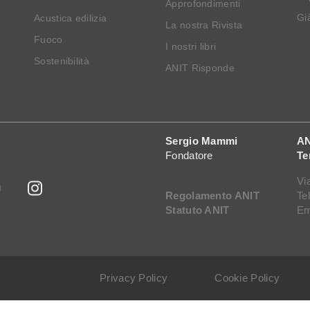
Approfondimenti
Già
Acustica edilizia
La nostra Rivista
Fuoco
I nostri libri
Sostenibilità
ANIT Risponde
Sergio Mammi
AN
Fondatore
Te
Vi
Regolamento ANIT
Te
Statuto ANIT
Em
Privacy Policy
Cookie Policy