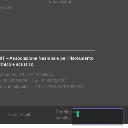
Educational
 svolti
IT – Associazione Nazionale per l’Isolamento
rmico e acustico
a Lanzone 31, 20123 Milano
l: 02 89415126 – fax: 02 58104378
ail: info@anit.it – C.F e P.IVA 07301390154
Condizioni di
Note Legali
vendita