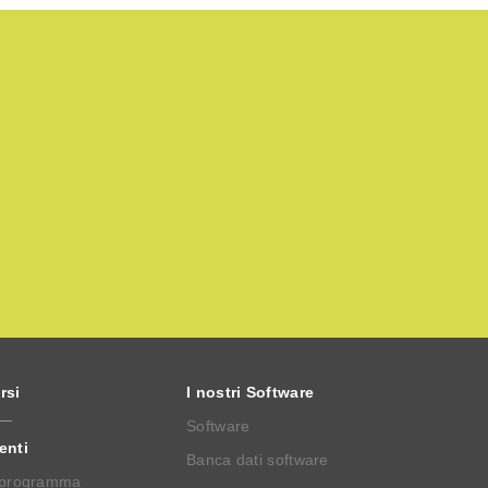
rsi
I nostri Software
Software
enti
Banca dati software
 programma