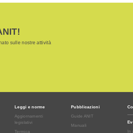
ANIT!
ato sulle nostre attività
Leggi e norme
Pubblicazioni
Co
Aggiornamenti
Guide ANIT
Ev
legislativi
Manuali
In
Termica