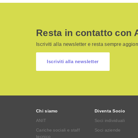
Resta in contatto con 
Iscriviti alla newsletter e resta sempre aggiorn
Iscriviti alla newsletter
Chi siamo
Diventa Socio
ANIT
Soci individuali
Cariche sociali e staff
Soci aziende
tecnico