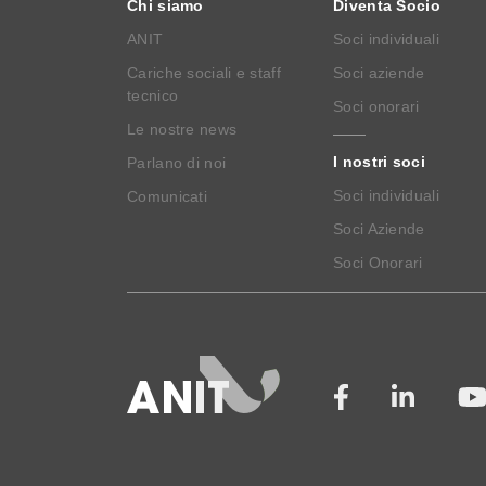
Chi siamo
Diventa Socio
ANIT
Soci individuali
Cariche sociali e staff
Soci aziende
tecnico
Soci onorari
Le nostre news
I nostri soci
Parlano di noi
Soci individuali
Comunicati
Soci Aziende
Soci Onorari