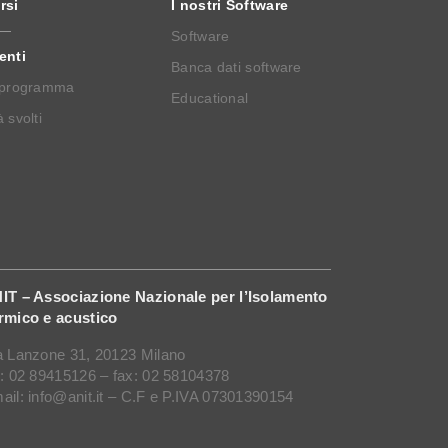
rsi
I nostri Software
Software
enti
Banca dati software
 programma
Educational
 svolti
IT – Associazione Nazionale per l’Isolamento
rmico e acustico
a Lanzone 31, 20123 Milano
l: 02 89415126 – fax: 02 58104378
ail: info@anit.it – C.F e P.IVA 07301390154