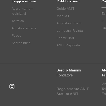
Leggi e norme
Pubblicazioni
Co
Aggiornamenti
Guide ANIT
Ev
legislativi
Manuali
In
Termica
Approfondimenti
Già
Acustica edilizia
La nostra Rivista
Fuoco
I nostri libri
Sostenibilità
ANIT Risponde
Sergio Mammi
AN
Fondatore
Te
Vi
Regolamento ANIT
Te
Statuto ANIT
Em