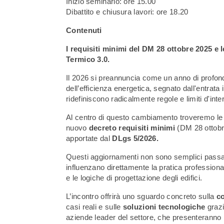
Inizio seminario: ore 15.00
Dibattito e chiusura lavori: ore 18.20
Contenuti
I requisiti minimi del DM 28 ottobre 2025 e 
Termico 3.0.
Il 2026 si preannuncia come un anno di profond
dell’efficienza energetica, segnato dall'entrata
ridefiniscono radicalmente regole e limiti d'inte
Al centro di questo cambiamento troveremo le no
nuovo
decreto requisiti minimi
(DM 28 ottobr
apportate dal
DLgs 5/2026.
Questi aggiornamenti non sono semplici passa
influenzano direttamente la pratica professional
e le logiche di progettazione degli edifici.
L’incontro offrirà uno sguardo concreto sulla
co
casi reali e sulle
soluzioni tecnologiche
grazi
aziende leader del settore, che presenteranno i 