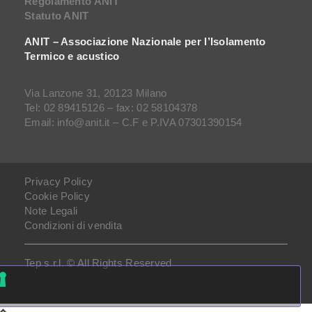
Regolamento ANIT
Statuto ANIT
ANIT – Associazione Nazionale per l’Isolamento
Termico e acustico
Via Lanzone 31, 20123 Milano
Tel: 02 89415126 – fax: 02 58104378
Email: info@anit.it – C.F e P.IVA 07301390154
Privacy Policy
Cookie Policy
Note Legali
Condizioni di vendita
Tep s.r.l. © All Rights Reserved