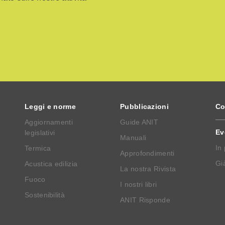
Leggi e norme
Pubblicazioni
Co
Aggiornamenti
Guide ANIT
Ev
legislativi
Manuali
In
Termica
Approfondimenti
Già
Acustica edilizia
La nostra Rivista
Fuoco
I nostri libri
Sostenibilità
ANIT Risponde