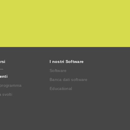
rsi
I nostri Software
Software
enti
Banca dati software
 programma
Educational
 svolti