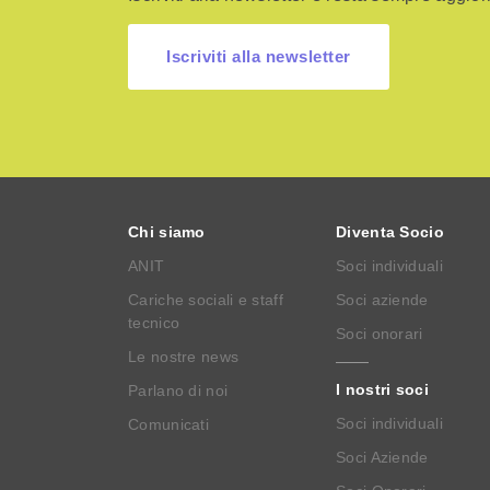
Iscriviti alla newsletter
Chi siamo
Diventa Socio
ANIT
Soci individuali
Cariche sociali e staff
Soci aziende
tecnico
Soci onorari
Le nostre news
I nostri soci
Parlano di noi
Soci individuali
Comunicati
Soci Aziende