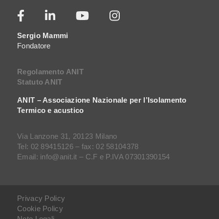
Sergio Mammi
Fondatore
Regolamento ANIT
Statuto ANIT
ANIT – Associazione Nazionale per l’Isolamento
Termico e acustico
Via Lanzone 31, 20123 Milano
Tel: 02 89415126 – fax: 02 58104378
Email: info@anit.it – C.F e P.IVA 07301390154
Privacy Policy
Cookie Policy
Note Legali