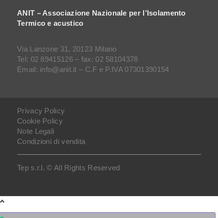
ANIT – Associazione Nazionale per l’Isolamento
Termico e acustico
Via Lanzone 31, 20123 Milano
Tel: 02 89415126 – fax: 02 58104378
Email: info@anit.it – C.F e P.IVA 07301390154
Privacy Policy
Cookie Policy
Note Legali
Condizioni di vendita
Tep s.r.l. © All Rights Reserved