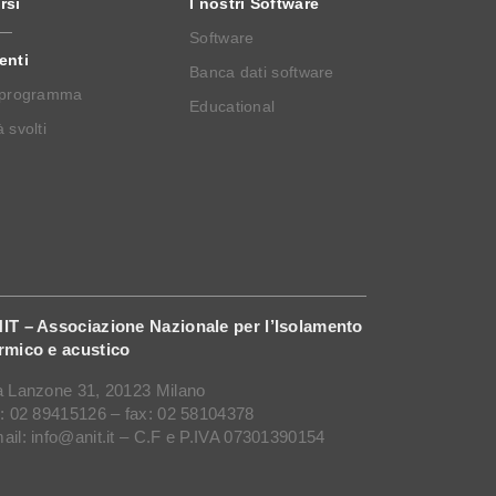
rsi
I nostri Software
Software
enti
Banca dati software
 programma
Educational
 svolti
IT – Associazione Nazionale per l’Isolamento
rmico e acustico
a Lanzone 31, 20123 Milano
l: 02 89415126 – fax: 02 58104378
ail: info@anit.it – C.F e P.IVA 07301390154