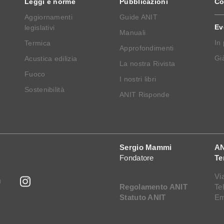
Leggi e norme
Pubblicazioni
Co
Aggiornamenti
Guide ANIT
Ev
legislativi
Manuali
In
Termica
Approfondimenti
Già
Acustica edilizia
La nostra Rivista
Fuoco
I nostri libri
Sostenibilità
ANIT Risponde
Sergio Mammi
AN
Fondatore
Te
Vi
Regolamento ANIT
Te
Statuto ANIT
Em