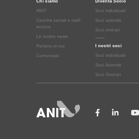
Chi siamo
Diventa Socio
ANIT
Soci individuali
Cariche sociali e staff
Soci aziende
tecnico
Soci onorari
Le nostre news
I nostri soci
Parlano di noi
Soci individuali
Comunicati
Soci Aziende
Soci Onorari