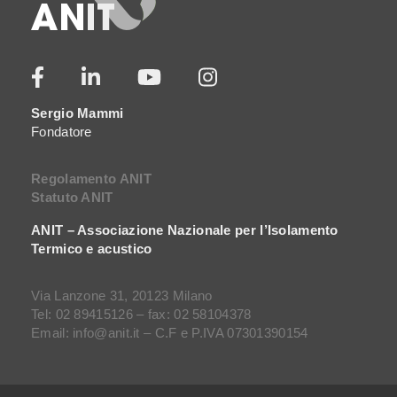
Sergio Mammi
Fondatore
Regolamento ANIT
Statuto ANIT
ANIT – Associazione Nazionale per l’Isolamento
Termico e acustico
Via Lanzone 31, 20123 Milano
Tel: 02 89415126 – fax: 02 58104378
Email: info@anit.it – C.F e P.IVA 07301390154