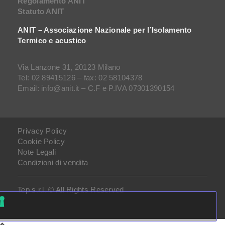
Regolamento ANIT
Statuto ANIT
ANIT – Associazione Nazionale per l’Isolamento
Termico e acustico
Via Lanzone 31, 20123 Milano
Tel: 02 89415126 – fax: 02 58104378
Email: info@anit.it – C.F e P.IVA 07301390154
Privacy Policy
Cookie Policy
Note Legali
Condizioni di vendita
Tep s.r.l. © All Rights Reserved