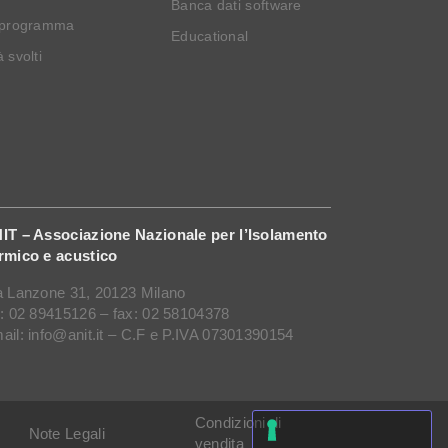
Banca dati software
 programma
Educational
 svolti
IT – Associazione Nazionale per l’Isolamento
rmico e acustico
a Lanzone 31, 20123 Milano
l: 02 89415126 – fax: 02 58104378
ail: info@anit.it – C.F e P.IVA 07301390154
Condizioni di
Note Legali
vendita