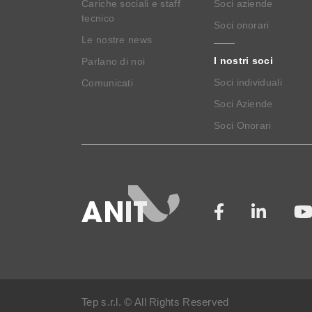
Cariche sociali e staff
Soci aziende
tecnico
Soci onorari
Le nostre news
I nostri soci
Parlano di noi
Soci individuali
Comunicati
Soci Aziende
Soci Onorari
Tep s.r.l. © All Rights Reserved