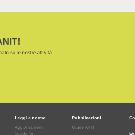
ANIT!
ato sulle nostre attività
Leggi e norme
Pubblicazioni
Co
Aggiornamenti
Guide ANIT
Ev
legislativi