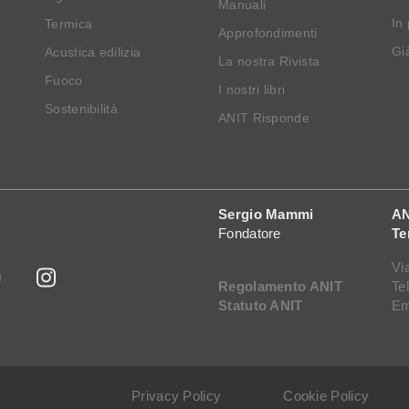
Manuali
In
Termica
Approfondimenti
Già
Acustica edilizia
La nostra Rivista
Fuoco
I nostri libri
Sostenibilità
ANIT Risponde
Sergio Mammi
AN
Fondatore
Te
Vi
Regolamento ANIT
Te
Statuto ANIT
Em
Privacy Policy
Cookie Policy