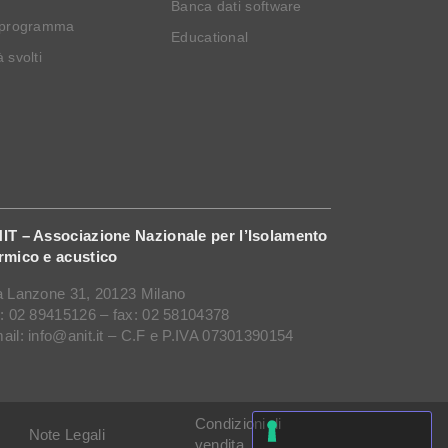
Banca dati software
 programma
Educational
 svolti
IT – Associazione Nazionale per l’Isolamento
rmico e acustico
a Lanzone 31, 20123 Milano
l: 02 89415126 – fax: 02 58104378
ail: info@anit.it – C.F e P.IVA 07301390154
Condizioni di
Note Legali
vendita