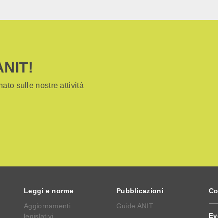
ANIT!
ato sulle nostre attività
Leggi e norme
Pubblicazioni
Co
Aggiornamenti
Guide ANIT
Ev
legislativi