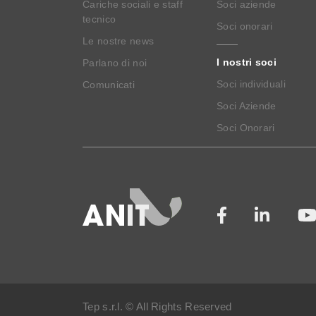
Cariche sociali e staff
Soci aziende
tecnico
Soci onorari
Le nostre news
I nostri soci
Parlano di noi
Soci individuali
Comunicati
Soci Aziende
Soci Onorari
Tep s.r.l. © All Rights Reserved