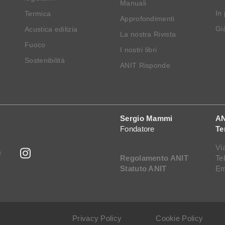
Manuali
In
Termica
Approfondimenti
Già
Acustica edilizia
La nostra Rivista
Fuoco
I nostri libri
Sostenibilità
ANIT Risponde
Sergio Mammi
AN
Fondatore
Te
Vi
Regolamento ANIT
Te
Statuto ANIT
Em
Privacy Policy
Cookie Policy