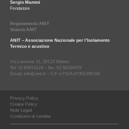
Sergio Mammi
Fondatore
Regolamento ANIT
Statuto ANIT
ANIT – Associazione Nazionale per l’Isolamento
Termico e acustico
Via Lanzone 31, 20123 Milano
Tel: 02 89415126 – fax: 02 58104378
Email: info@anit.it – C.F e P.IVA 07301390154
Privacy Policy
Cookie Policy
Note Legali
Condizioni di vendita