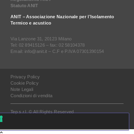
Statuto ANIT
ANIT – Associazione Nazionale per l’Isolamento
Termico e acustico
Via Lanzone 31, 20123 Milano
Tel: 02 89415126 – fax: 02 58104378
Email: info@anit.it – C.F e P.IVA 07301390154
Privacy Policy
Cookie Policy
Note Legali
Condizioni di vendita
Tep s.r.l. © All Rights Reserved