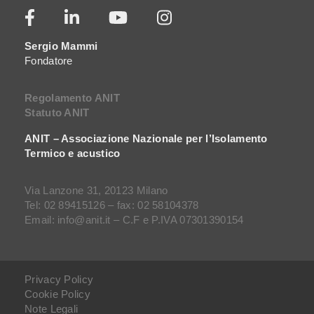
Sergio Mammi
Fondatore
Regolamento ANIT
Statuto ANIT
ANIT – Associazione Nazionale per l’Isolamento
Termico e acustico
Via Lanzone 31, 20123 Milano
Tel: 02 89415126 – fax: 02 58104378
Email: info@anit.it – C.F e P.IVA 07301390154
Privacy Policy
Cookie Policy
Note Legali