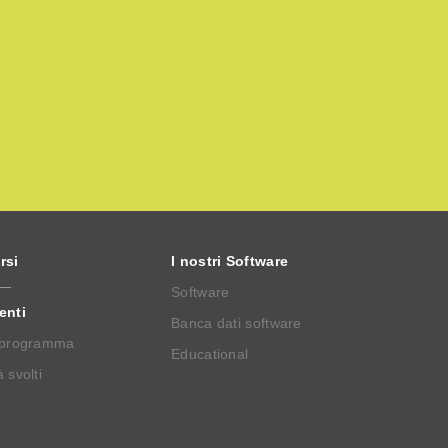
rsi
I nostri Software
Software
enti
Banca dati software
 programma
Educational
 svolti