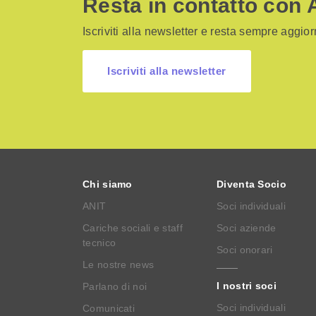
Resta in contatto con 
Iscriviti alla newsletter e resta sempre aggiorn
Iscriviti alla newsletter
Chi siamo
Diventa Socio
ANIT
Soci individuali
Cariche sociali e staff
Soci aziende
tecnico
Soci onorari
Le nostre news
I nostri soci
Parlano di noi
Soci individuali
Comunicati