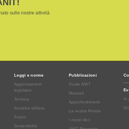
ANIT!
ato sulle nostre attività
Leggi e norme
Pubblicazioni
Co
Aggiornamenti
Guide ANIT
Ev
legislativi
Manuali
In
Termica
Approfondimenti
Già
Acustica edilizia
La nostra Rivista
Fuoco
I nostri libri
Sostenibilità
ANIT Risponde