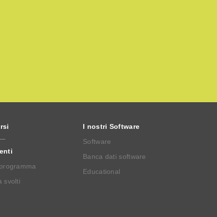
rsi
I nostri Software
Software
enti
Banca dati software
 programma
Educational
 svolti