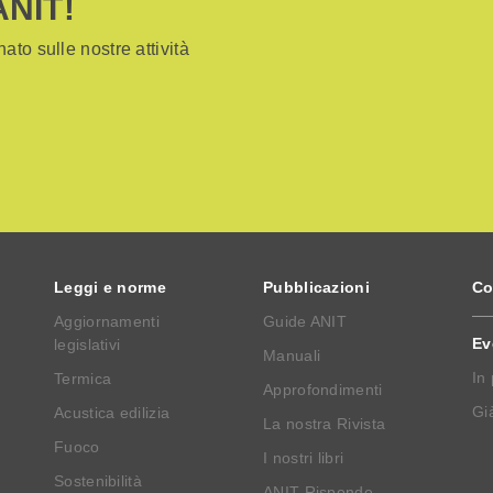
ANIT!
ato sulle nostre attività
Leggi e norme
Pubblicazioni
Co
Aggiornamenti
Guide ANIT
Ev
legislativi
Manuali
In
Termica
Approfondimenti
Già
Acustica edilizia
La nostra Rivista
Fuoco
I nostri libri
Sostenibilità
ANIT Risponde