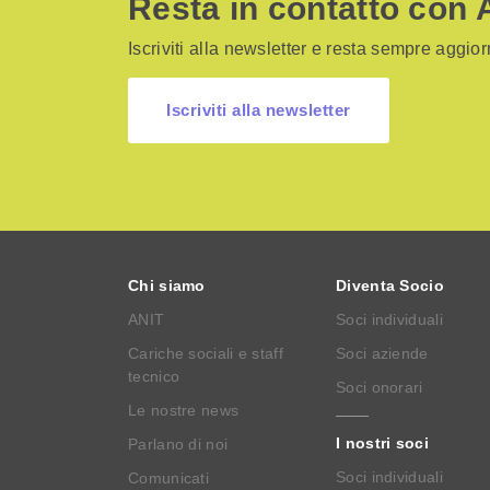
Resta in contatto con 
Iscriviti alla newsletter e resta sempre aggiorn
Iscriviti alla newsletter
Chi siamo
Diventa Socio
ANIT
Soci individuali
Cariche sociali e staff
Soci aziende
tecnico
Soci onorari
Le nostre news
I nostri soci
Parlano di noi
Soci individuali
Comunicati