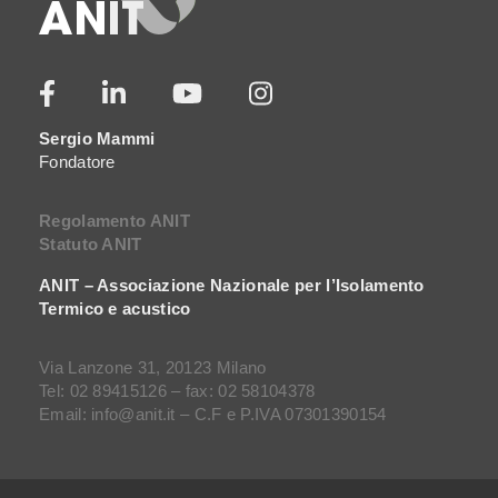
Sergio Mammi
Fondatore
Regolamento ANIT
Statuto ANIT
ANIT – Associazione Nazionale per l’Isolamento
Termico e acustico
Via Lanzone 31, 20123 Milano
Tel: 02 89415126 – fax: 02 58104378
Email: info@anit.it – C.F e P.IVA 07301390154