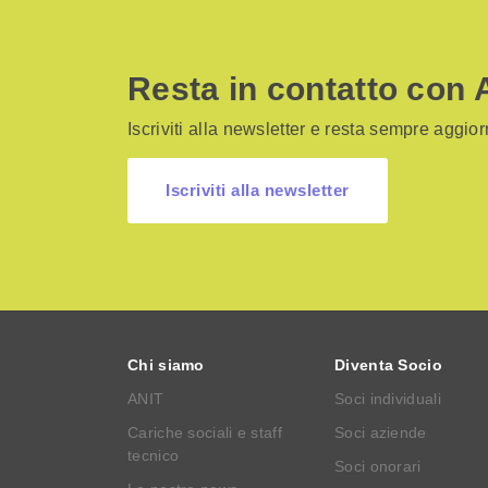
Resta in contatto con 
Iscriviti alla newsletter e resta sempre aggiorn
Iscriviti alla newsletter
Chi siamo
Diventa Socio
ANIT
Soci individuali
Cariche sociali e staff
Soci aziende
tecnico
Soci onorari