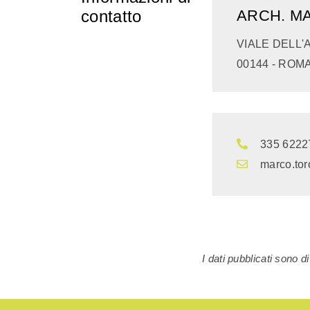
contatto
ARCH. M
VIALE DELL'
00144 - ROMA
335 6222
marco.to
I dati pubblicati sono 