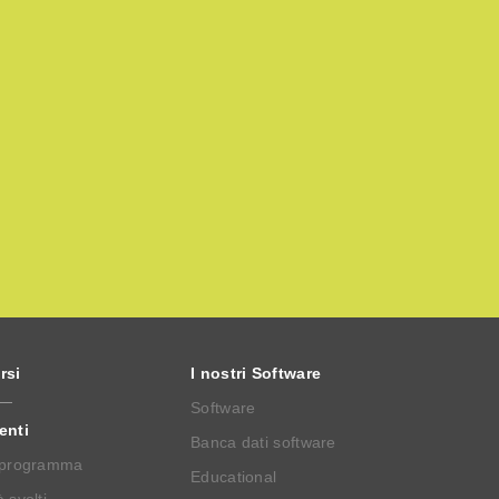
rsi
I nostri Software
Software
enti
Banca dati software
 programma
Educational