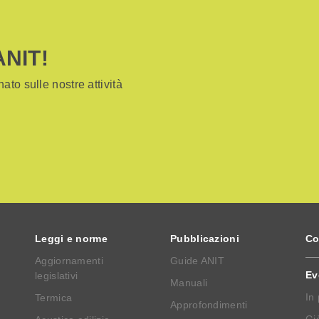
ANIT!
ato sulle nostre attività
Leggi e norme
Pubblicazioni
Co
Aggiornamenti
Guide ANIT
Ev
legislativi
Manuali
In
Termica
Approfondimenti