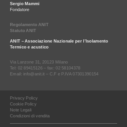
Sergio Mammi
Fondatore
Regolamento ANIT
Statuto ANIT
ANIT – Associazione Nazionale per l’Isolamento
Termico e acustico
Via Lanzone 31, 20123 Milano
Tel: 02 89415126 – fax: 02 58104378
Email: info@anit.it – C.F e P.IVA 07301390154
Privacy Policy
Cookie Policy
Note Legali
Condizioni di vendita