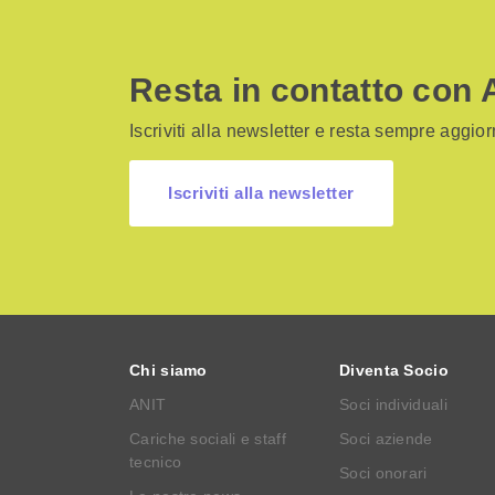
Resta in contatto con 
Iscriviti alla newsletter e resta sempre aggiorn
Iscriviti alla newsletter
Chi siamo
Diventa Socio
ANIT
Soci individuali
Cariche sociali e staff
Soci aziende
tecnico
Soci onorari