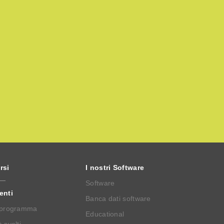
rsi
I nostri Software
Software
enti
Banca dati software
 programma
Educational