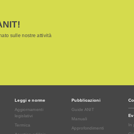
ANIT!
ato sulle nostre attività
Leggi e norme
Pubblicazioni
Co
Aggiornamenti
Guide ANIT
Ev
legislativi
Manuali
In
Termica
Approfondimenti