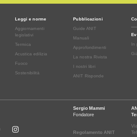
Leggi e norme
Pubblicazioni
Co
Aggiornamenti
Guide ANIT
Ev
legislativi
Manuali
In
Termica
Approfondimenti
Già
Acustica edilizia
La nostra Rivista
Fuoco
I nostri libri
Sostenibilità
ANIT Risponde
Sergio Mammi
AN
Fondatore
Te
Vi
Regolamento ANIT
Te