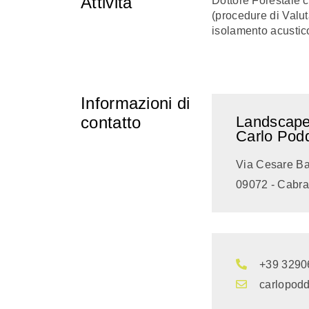
Attività
Dottore Forestale 
(procedure di Valuta
isolamento acustico
Informazioni di
contatto
Landscape 
Carlo Pod
Via Cesare Bat
09072 - Cabra
+39 3290
carlopodd