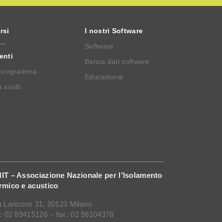
rsi
I nostri Software
Software
enti
Banca dati software
 programma
Educational
 svolti
IT – Associazione Nazionale per l’Isolamento
rmico e acustico
a Lanzone 31, 20123 Milano
l: 02 89415126 – fax: 02 58104378