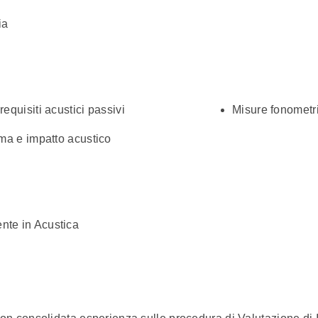
ia
requisiti acustici passivi
Misure fonometr
ima e impatto acustico
nte in Acustica