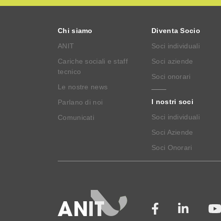
Chi siamo
Diventa Socio
ANIT
Soci individuali
Cariche sociali e staff
Soci aziende
tecnico
Soci onorari
Le nostre news
I nostri soci
Parlano di noi
Soci individuali
Comunicati
Soci Aziende
Soci Onorari