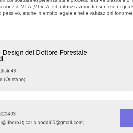
con consolidata esperienza sulle procedura di Valutazione di
zione di V.I.A.,V.Inc.A. ed autorizzazioni di esercizio di quals
 passivo, anche in ambito legale e nelle valutazioni fonometr
Design del Dottore Forestale
di
tisti 43
s (Oristano)
620403
i@libero.it; carlo.poddi65@gmail.com;