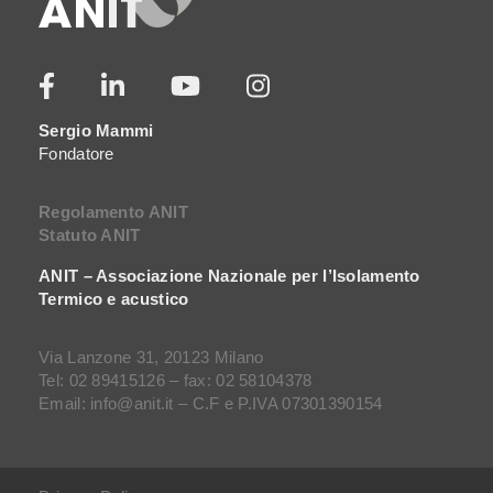
Sergio Mammi
Fondatore
Regolamento ANIT
Statuto ANIT
ANIT – Associazione Nazionale per l’Isolamento
Termico e acustico
Via Lanzone 31, 20123 Milano
Tel: 02 89415126 – fax: 02 58104378
Email: info@anit.it – C.F e P.IVA 07301390154