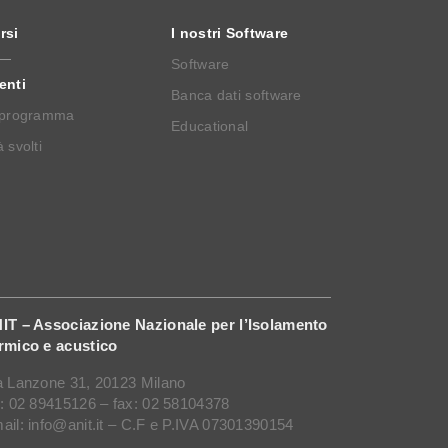
rsi
I nostri Software
Software
enti
Banca dati software
 programma
Educational
 svolti
IT – Associazione Nazionale per l’Isolamento
rmico e acustico
a Lanzone 31, 20123 Milano
l: 02 89415126 – fax: 02 58104378
ail: info@anit.it – C.F e P.IVA 07301390154