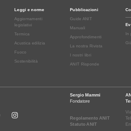
Leggi e norme
Pubblicazioni
Co
Aggiornamenti
Guide ANIT
Ev
legislativi
Manuali
In
Termica
Approfondimenti
Già
Acustica edilizia
La nostra Rivista
Fuoco
I nostri libri
Sostenibilità
ANIT Risponde
Sergio Mammi
AN
Fondatore
Te
Vi
Regolamento ANIT
Te
Statuto ANIT
Em