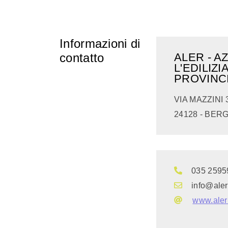
Informazioni di
contatto
ALER - 
L'EDILIZ
PROVINC
VIA MAZZINI 
24128 - BER
035 2595
info@aler
www.alerb