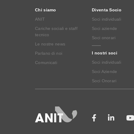
Chi siamo
Diventa Socio
ANIT
Soci individuali
Cariche sociali e staff
Soci aziende
tecnico
Soci onorari
Le nostre news
I nostri soci
Parlano di noi
Soci individuali
Comunicati
Soci Aziende
Soci Onorari