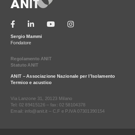
Sergio Mammi
Fondatore
Regolamento ANIT
Statuto ANIT
ANIT – Associazione Nazionale per l’Isolamento
Termico e acustico
Via Lanzone 31, 20123 Milano
Tel: 02 89415126 – fax: 02 58104378
Email: info@anit.it – C.F e P.IVA 07301390154