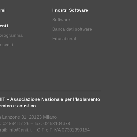
rsi
I nostri Software
Software
enti
Banca dati software
 programma
Educational
 svolti
IT – Associazione Nazionale per l’Isolamento
rmico e acustico
a Lanzone 31, 20123 Milano
l: 02 89415126 – fax: 02 58104378
ail: info@anit.it – C.F e P.IVA 07301390154