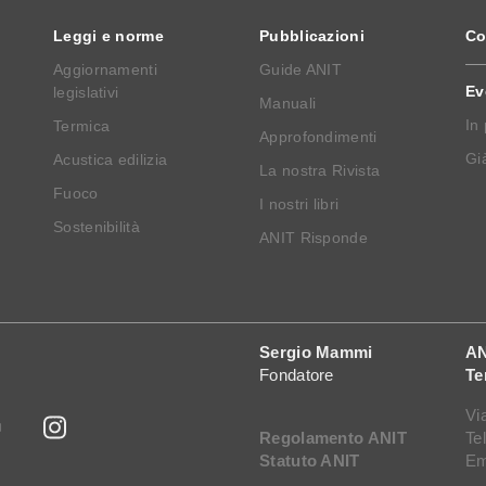
Leggi e norme
Pubblicazioni
Co
Aggiornamenti
Guide ANIT
Ev
legislativi
Manuali
In
Termica
Approfondimenti
Già
Acustica edilizia
La nostra Rivista
Fuoco
I nostri libri
Sostenibilità
ANIT Risponde
Sergio Mammi
AN
Fondatore
Te
Vi
Regolamento ANIT
Te
Statuto ANIT
Em