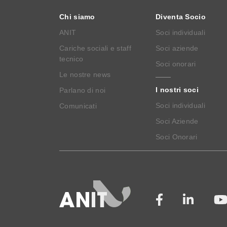
Chi siamo
Diventa Socio
ANIT
Soci individuali
Cariche sociali e staff
Soci aziende
tecnico
Soci onorari
Le nostre news
I nostri soci
Parlano di noi
Soci individuali
Comunicati
Soci Aziende
Soci Onorari