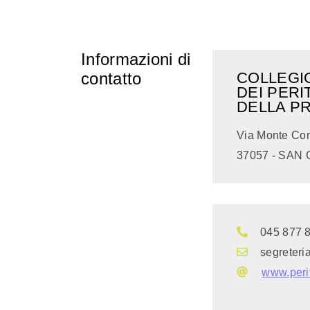
Informazioni di
contatto
COLLEGIO
DEI PERI
DELLA P
Via Monte Co
37057 - SAN 
045 877 
segreteri
www.perit