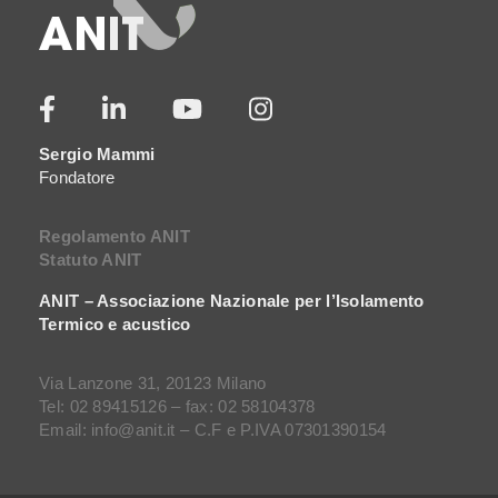
Sergio Mammi
Fondatore
Regolamento ANIT
Statuto ANIT
ANIT – Associazione Nazionale per l’Isolamento
Termico e acustico
Via Lanzone 31, 20123 Milano
Tel: 02 89415126 – fax: 02 58104378
Email: info@anit.it – C.F e P.IVA 07301390154