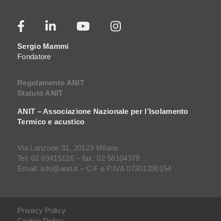
Sergio Mammi
Fondatore
Regolamento ANIT
Statuto ANIT
ANIT – Associazione Nazionale per l’Isolamento
Termico e acustico
Via Lanzone 31, 20123 Milano
Tel: 02 89415126 – fax: 02 58104378
Email: info@anit.it – C.F e P.IVA 07301390154
Privacy Policy
Cookie Policy