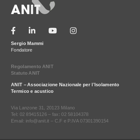
Sergio Mammi
Fondatore
Regolamento ANIT
Statuto ANIT
ANIT – Associazione Nazionale per l’Isolamento
Termico e acustico
Via Lanzone 31, 20123 Milano
Tel: 02 89415126 – fax: 02 58104378
Email: info@anit.it – C.F e P.IVA 07301390154