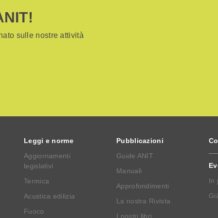
ANIT!
ato sulle nostre attività
Leggi e norme
Pubblicazioni
Co
Aggiornamenti
Guide ANIT
Ev
legislativi
Manuali
In
Termica
Approfondimenti
Già
Acustica edilizia
La nostra Rivista
Fuoco
I nostri libri