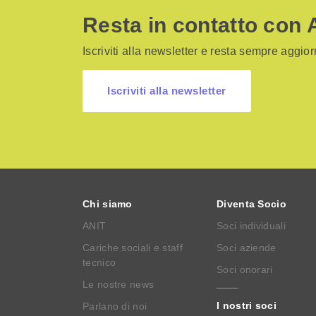
Resta in contatto con 
Iscriviti alla newsletter e resta sempre aggiorn
Iscriviti alla newsletter
Chi siamo
Diventa Socio
ANIT
Soci individuali
Cariche sociali e staff
Soci aziende
tecnico
Soci onorari
Le nostre news
I nostri soci
Parlano di noi