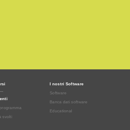
rsi
I nostri Software
Software
enti
Banca dati software
 programma
Educational
 svolti