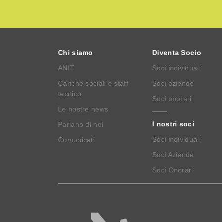
Chi siamo
Diventa Socio
ANIT
Soci individuali
Cariche sociali e staff
Soci aziende
tecnico
Soci onorari
Le nostre news
I nostri soci
Parlano di noi
Soci individuali
Comunicati
Soci Aziende
Soci Onorari