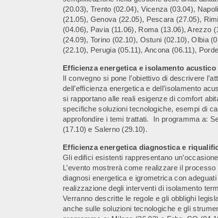
(20.03), Trento (02.04), Vicenza (03.04), Napol
(21.05), Genova (22.05), Pescara (27.05), Rimini
(04.06), Pavia (11.06), Roma (13.06), Arezzo (
(24.09), Torino (02.10), Ostuni (02.10), Olbia (
(22.10), Perugia (05.11), Ancona (06.11), Porde
Efficienza energetica e isolamento acustico
Il convegno si pone l’obiettivo di descrivere l’
dell’efficienza energetica e dell’isolamento acu
si rapportano alle reali esigenze di comfort abitat
specifiche soluzioni tecnologiche, esempi di cal
approfondire i temi trattati. In programma a: S
(17.10) e Salerno (29.10).
Efficienza energetica diagnostica e riqualif
Gli edifici esistenti rappresentano un’occasione
L’evento mostrerà come realizzare il processo c
diagnosi energetica e igrometrica con adeguati 
realizzazione degli interventi di isolamento ter
Verranno descritte le regole e gli obblighi legisl
anche sulle soluzioni tecnologiche e gli strument