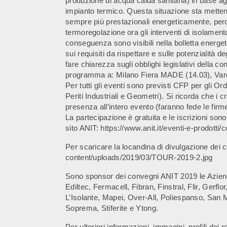
produzione di acqua calda sanitaria) in base agli 
impianto termico. Questa situazione sta mettendo
sempre più prestazionali energeticamente, perc
termoregolazione ora gli interventi di isolamento
conseguenza sono visibili nella bolletta energeti
sui requisiti da rispettare e sulle potenzialità d
fare chiarezza sugli obblighi legislativi della c
programma a: Milano Fiera MADE (14.03), Var
Per tutti gli eventi sono previsti CFP per gli Ordi
Periti Industriali e Geometri). Si ricorda che i c
presenza all’intero evento (faranno fede le firme
La partecipazione è gratuita e le iscrizioni son
sito ANIT: https://www.anit.it/eventi-e-prodot
Per scaricare la locandina di divulgazione dei 
content/uploads/2019/03/TOUR-2019-2.jpg
Sono sponsor dei convegni ANIT 2019 le Aziend
Ediltec, Fermacell, Fibran, Finstral, Flir, Gerfl
L’Isolante, Mapei, Over-All, Poliespanso, San M
Soprema, Stiferite e Ytong.
Per ulteriori informazioni, immagini, profili dei re