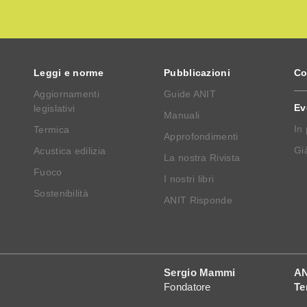
Leggi e norme
Pubblicazioni
Co
Aggiornamenti
Guide ANIT
Ev
legislativi
Manuali
In
Termica
Approfondimenti
Già
Acustica edilizia
La nostra Rivista
Fuoco
I nostri libri
Sostenibilità
ANIT Risponde
Sergio Mammi
AN
Fondatore
Te