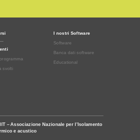
rsi
I nostri Software
Software
enti
Banca dati software
 programma
Educational
 svolti
IT – Associazione Nazionale per l’Isolamento
rmico e acustico