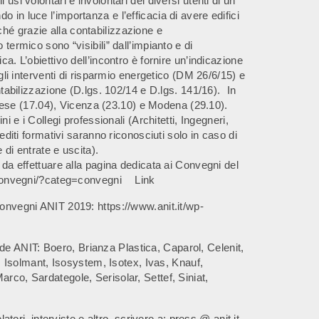
usi volontari e involontari dei diversi utenti di un
 in luce l’importanza e l’efficacia di avere edifici
hé grazie alla contabilizzazione e
 termico sono “visibili” dall’impianto e di
ca. L’obiettivo dell’incontro è fornire un’indicazione
egli interventi di risparmio energetico (DM 26/6/15) e
ontabilizzazione (D.lgs. 102/14 e D.lgs. 141/16). In
ese (17.04), Vicenza (23.10) e Modena (29.10).
ni e i Collegi professionali (Architetti, Ingegneri,
rediti formativi saranno riconosciuti solo in caso di
 di entrate e uscita).
o da effettuare alla pagina dedicata ai Convegni del
ti/convegni/?categ=convegni Link
convegni ANIT 2019: https://www.anit.it/wp-
e ANIT: Boero, Brianza Plastica, Caparol, Celenit,
or, Isolmant, Isosystem, Isotex, Ivas, Knauf,
arco, Sardategole, Serisolar, Settef, Siniat,
latori, interviste e altro, scrivere a: press @ anit.it.