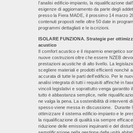
l’analisi edificio-impianto, la riqualificazione da
esigenze di aggiornamento da parte degli addett
presso la Fiera MADE, il prossimo 14 marzo 201
contenuti proposti nelle oltre 50 date in program
programmi dettagliati e le iscrizioni.
ISOLARE FUNZIONA. Strategie per ottimizzare
acustico
Il comfort acustico e il risparmio energetico s
nuove costruzioni oltre che essere NZEB devono
prestazioni acustiche di alto livello. La legislaz
scegliere materiali e prodotti efficienti nonché
accurata di tutte le parti dell’edificio. Per le 
analisi integrata di tutti i requisiti affinchè in f
vincoli legislativi e soprattutto venga garantito 
tutto è abbastanza semplice, nelle riqualificazio
ne valga la pena. La sostenibilità di interventi 
spesso viene messa in discussione. Durante l’
ottimizzare il sistema edificio-impianto e le pr
la riqualificazione di qualità sia sempre efficac
riduzione delle emissioni inquinanti e del dis
semplificazione nella gestione delle unità abi