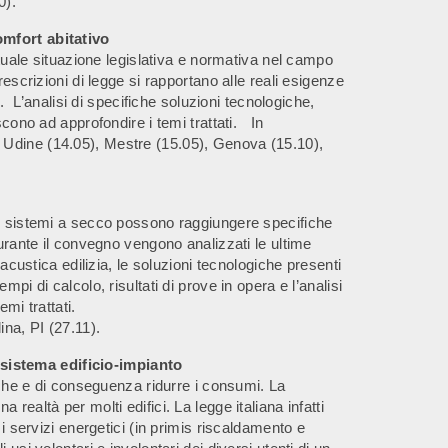
0).
omfort abitativo
attuale situazione legislativa e normativa nel campo
rescrizioni di legge si rapportano alle reali esigenze
ti. L’analisi di specifiche soluzioni tecnologiche,
scono ad approfondire i temi trattati. In
Udine (14.05), Mestre (15.05), Genova (15.10),
 i sistemi a secco possono raggiungere specifiche
urante il convegno vengono analizzati le ultime
 acustica edilizia, le soluzioni tecnologiche presenti
pi di calcolo, risultati di prove in opera e l’analisi
mi trattati.
na, PI (27.11).
istema edificio-impianto
tiche e di conseguenza ridurre i consumi. La
realtà per molti edifici. La legge italiana infatti
 i servizi energetici (in primis riscaldamento e