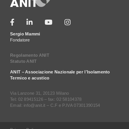
Sergio Mammi
Fondatore
Regolamento ANIT
Statuto ANIT
ANIT – Associazione Nazionale per l’Isolamento
Termico e acustico
Via Lanzone 31, 20123 Milano
Tel: 02 89415126 – fax: 02 58104378
Email: info@anit.it – C.F e P.IVA 07301390154