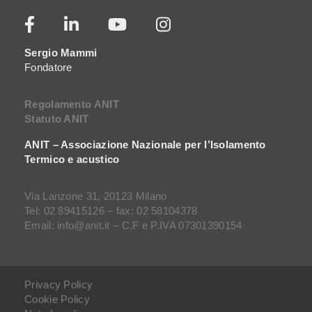
Sergio Mammi
Fondatore
Regolamento ANIT
Statuto ANIT
ANIT – Associazione Nazionale per l’Isolamento
Termico e acustico
Via Lanzone 31, 20123 Milano
Tel: 02 89415126 – fax: 02 58104378
Email: info@anit.it – C.F e P.IVA 07301390154
Privacy Policy
Cookie Policy