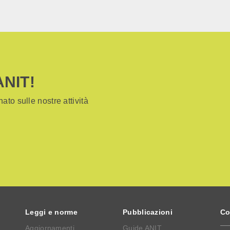
ANIT!
ato sulle nostre attività
Leggi e norme
Pubblicazioni
Co
Aggiornamenti
Guide ANIT