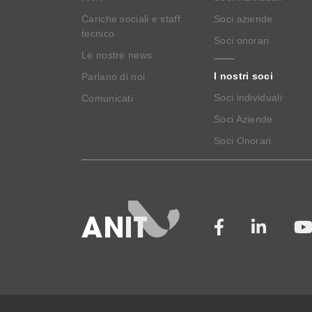
Cariche sociali e staff
Soci aziende
tecnico
Soci onorari
Le nostre news
I nostri soci
Parlano di noi
Soci individuali
Comunicati
Soci Aziende
Soci Onorari