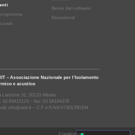
enti
Banca dati software
 programma
Educational
 svolti
IT – Associazione Nazionale per l’Isolamento
rmico e acustico
a Lanzone 31, 20123 Milano
l: 02 89415126 – fax: 02 58104378
ail: info@anit.it – C.F e P.IVA 07301390154
Condizioni di