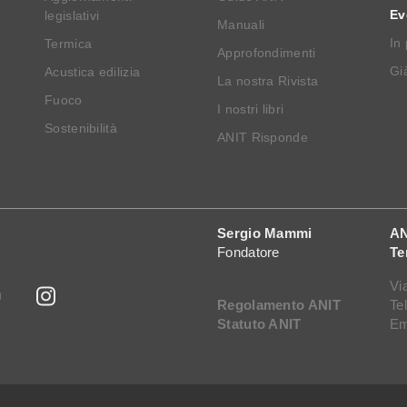
Ev
legislativi
Manuali
In
Termica
Approfondimenti
Già
Acustica edilizia
La nostra Rivista
Fuoco
I nostri libri
Sostenibilità
ANIT Risponde
Sergio Mammi
AN
Fondatore
Te
Vi
Regolamento ANIT
Te
Statuto ANIT
Em