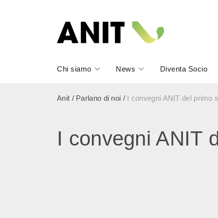
Chi siamo
News
Diventa Socio
Anit
/
Parlano di noi
/
I convegni ANIT del primo
I convegni ANIT 