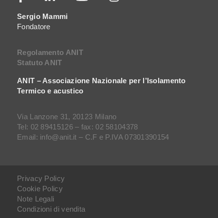
Sergio Mammi
Fondatore
Regolamento ANIT
Statuto ANIT
ANIT – Associazione Nazionale per l’Isolamento
Termico e acustico
Via Lanzone 31, 20123 Milano
Tel: 02 89415126 – fax: 02 58104378
Email: info@anit.it – C.F e P.IVA 07301390154
Privacy Policy
Cookie Policy
Note Legali
Condizioni di vendita