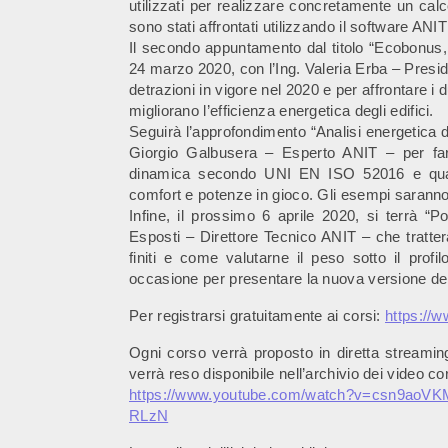
utilizzati per realizzare concretamente un calco
sono stati affrontati utilizzando il software AN
Il secondo appuntamento dal titolo “Ecobonus
24 marzo 2020, con l’Ing. Valeria Erba – Presid
detrazioni in vigore nel 2020 e per affrontare i 
migliorano l’efficienza energetica degli edifici.
Seguirà l’approfondimento “Analisi energetica
Giorgio Galbusera – Esperto ANIT – per fare
dinamica secondo UNI EN ISO 52016 e quali
comfort e potenze in gioco. Gli esempi sarann
Infine, il prossimo 6 aprile 2020, si terrà “P
Esposti – Direttore Tecnico ANIT – che tratterà
finiti e come valutarne il peso sotto il profi
occasione per presentare la nuova versione de
Per registrarsi gratuitamente ai corsi:
https://ww
Ogni corso verrà proposto in diretta stream
verrà reso disponibile nell’archivio dei video cor
https://www.youtube.com/watch?
v=csn9aoVK
RLzN