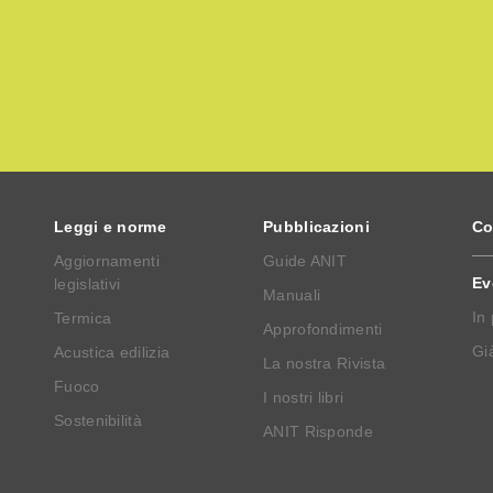
Leggi e norme
Pubblicazioni
Co
Aggiornamenti
Guide ANIT
Ev
legislativi
Manuali
In
Termica
Approfondimenti
Già
Acustica edilizia
La nostra Rivista
Fuoco
I nostri libri
Sostenibilità
ANIT Risponde