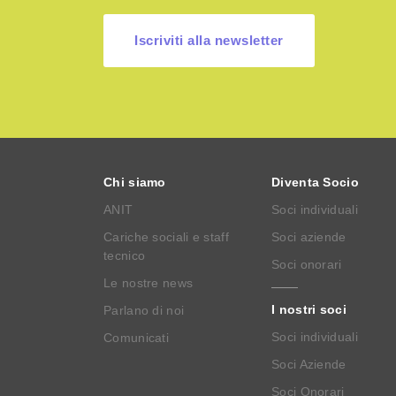
Iscriviti alla newsletter
Chi siamo
Diventa Socio
ANIT
Soci individuali
Cariche sociali e staff
Soci aziende
tecnico
Soci onorari
Le nostre news
I nostri soci
Parlano di noi
Soci individuali
Comunicati
Soci Aziende
Soci Onorari