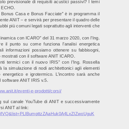
lo previsionale di requisiti acustici passivi? I temi
IT ECHO.
, Bonus Casa e Bonus Facciate” è in programma il
ente ANIT – e servirà per presentare il quadro delle
dubbi più comuni legati soprattutto agli interventi che
 dinamica con ICARO” del 31 marzo 2020, con l’Ing.
 il punto su come funziona l’analisi energetica
 informazioni possiamo ottenere su fabbisogni,
o mostrati con il software ANIT ICARO.
onti termici con il nuovo IRIS” con l’Ing. Rossella
 la simulazione di nodi architettonici agli elementi
lo energetico e igrotermico. L’incontro sarà anche
l software ANIT IRIS v.5.
w.anit.it/
eventi-e-prodotti/corsi/
ing sul canale YouTube di ANIT e successivamente
si ANIT al link:
MVQ&list=
PLlBumpttzZAaHuk0A4LxZIZwoUguK