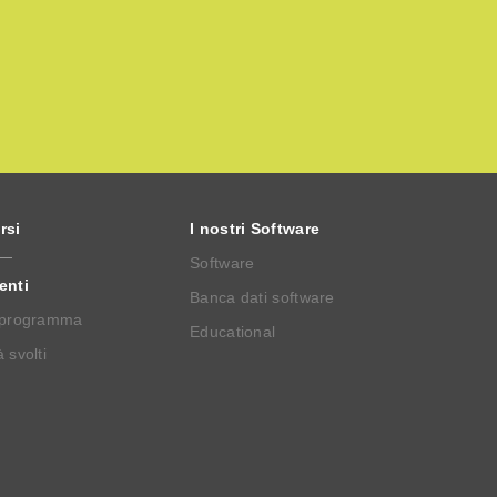
rsi
I nostri Software
Software
enti
Banca dati software
 programma
Educational
 svolti