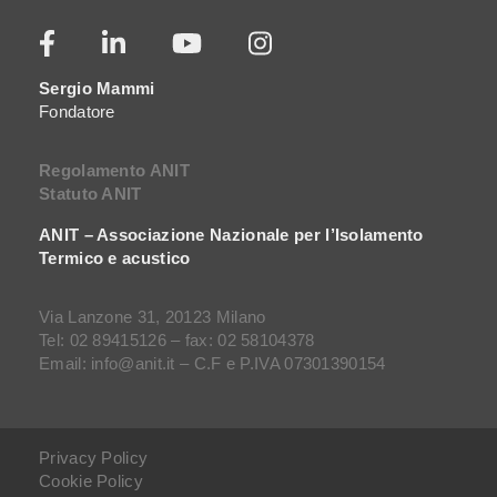
Sergio Mammi
Fondatore
Regolamento ANIT
Statuto ANIT
ANIT – Associazione Nazionale per l’Isolamento
Termico e acustico
Via Lanzone 31, 20123 Milano
Tel: 02 89415126 – fax: 02 58104378
Email: info@anit.it – C.F e P.IVA 07301390154
Privacy Policy
Cookie Policy