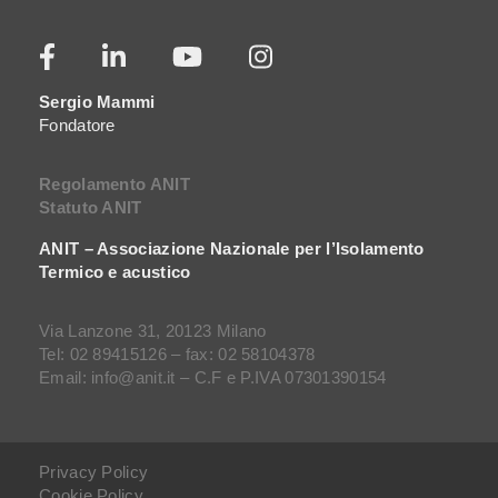
Sergio Mammi
Fondatore
Regolamento ANIT
Statuto ANIT
ANIT – Associazione Nazionale per l’Isolamento
Termico e acustico
Via Lanzone 31, 20123 Milano
Tel: 02 89415126 – fax: 02 58104378
Email: info@anit.it – C.F e P.IVA 07301390154
Privacy Policy
Cookie Policy