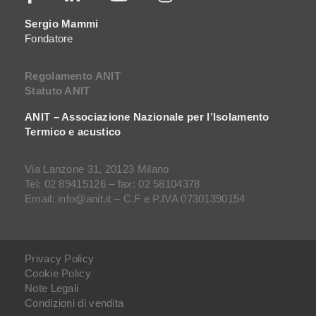
Sergio Mammi
Fondatore
Regolamento ANIT
Statuto ANIT
ANIT – Associazione Nazionale per l’Isolamento
Termico e acustico
Via Lanzone 31, 20123 Milano
Tel: 02 89415126 – fax: 02 58104378
Email: info@anit.it – C.F e P.IVA 07301390154
Privacy Policy
Cookie Policy
Note Legali
Condizioni di vendita