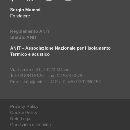
Sergio Mammi
Fondatore
Regolamento ANIT
Statuto ANIT
ANIT – Associazione Nazionale per l’Isolamento
Termico e acustico
Via Lanzone 31, 20123 Milano
Tel: 02 89415126 – fax: 02 58104378
Email: info@anit.it – C.F e P.IVA 07301390154
Privacy Policy
Cookie Policy
Note Legali
Condizioni di vendita