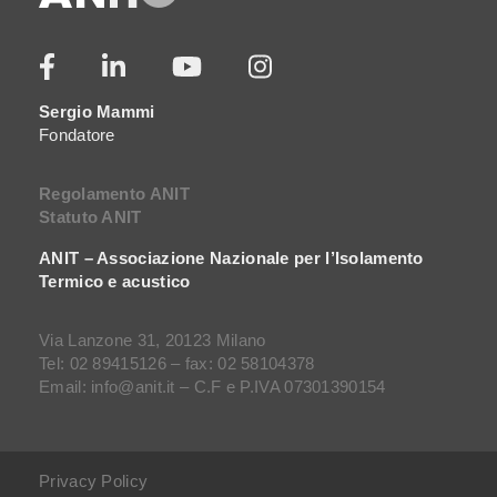
Sergio Mammi
Fondatore
Regolamento ANIT
Statuto ANIT
ANIT – Associazione Nazionale per l’Isolamento
Termico e acustico
Via Lanzone 31, 20123 Milano
Tel: 02 89415126 – fax: 02 58104378
Email: info@anit.it – C.F e P.IVA 07301390154
Privacy Policy