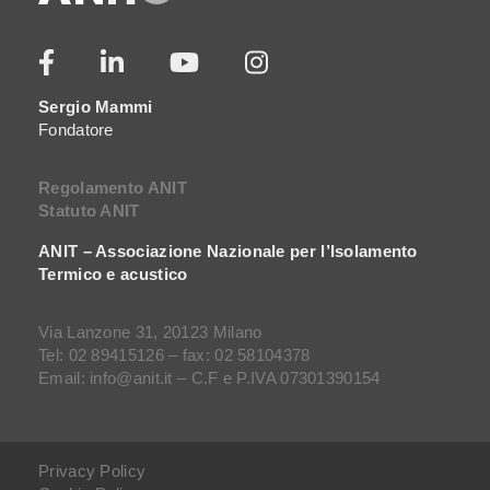
Sergio Mammi
Fondatore
Regolamento ANIT
Statuto ANIT
ANIT – Associazione Nazionale per l’Isolamento
Termico e acustico
Via Lanzone 31, 20123 Milano
Tel: 02 89415126 – fax: 02 58104378
Email: info@anit.it – C.F e P.IVA 07301390154
Privacy Policy