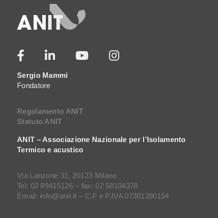
Sergio Mammi
Fondatore
Regolamento ANIT
Statuto ANIT
ANIT – Associazione Nazionale per l’Isolamento
Termico e acustico
Via Lanzone 31, 20123 Milano
Tel: 02 89415126 – fax: 02 58104378
Email: info@anit.it – C.F e P.IVA 07301390154