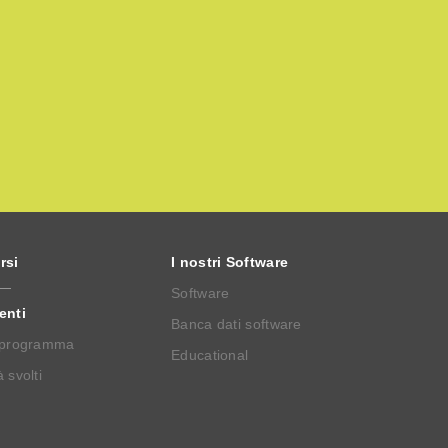
rsi
I nostri Software
Software
enti
Banca dati software
 programma
Educational
 svolti