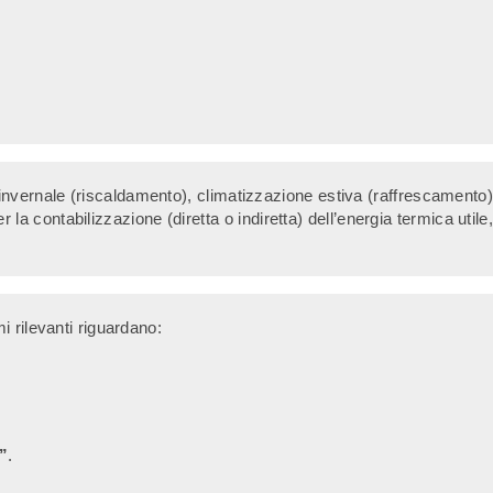
e invernale (riscaldamento), climatizzazione estiva (raffrescamento)
la contabilizzazione (diretta o indiretta) dell’energia termica utile,
i rilevanti riguardano:
i”
.