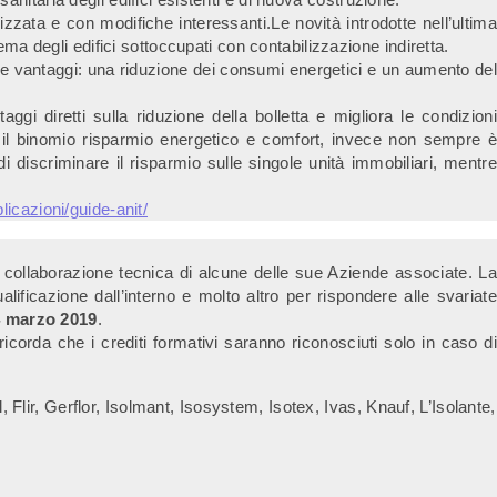
zzata e con modifiche interessanti.Le novità introdotte nell’ultima
ema degli edifici sottoccupati con contabilizzazione indiretta.
ue vantaggi: una riduzione dei consumi energetici e un aumento del
gi diretti sulla riduzione della bolletta e migliora le condizioni
o, il binomio risparmio energetico e comfort, invece non sempre è
i discriminare il risparmio sulle singole unità immobiliari, mentre
licazioni/guide-anit/
a collaborazione tecnica di alcune delle sue Aziende associate. La
ualificazione dall’interno e molto altro per rispondere alle svariate
 marzo 2019
.
 ricorda che i crediti formativi saranno riconosciuti solo in caso di
Flir, Gerflor, Isolmant, Isosystem, Isotex, Ivas, Knauf, L’Isolante,