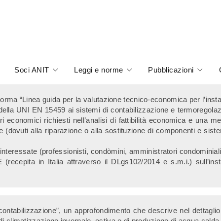
Soci ANIT
Leggi e norme
Pubblicazioni
i norma “Linea guida per la valutazione tecnico-economica per l’inst
 della UNI EN 15459 ai sistemi di contabilizzazione e termoregolazi
tori economici richiesti nell’analisi di fattibilità economica e una m
one (dovuti alla riparazione o alla sostituzione di componenti e siste
i interessate (professionisti, condòmini, amministratori condominiali,
(recepita in Italia attraverso il DLgs102/2014 e s.m.i.) sull’inst
abilizzazione”, un approfondimento che descrive nel dettaglio gli
i climatizzazione invernale, estiva e di produzione di acqua calda s