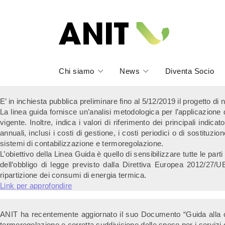
Chi siamo
News
Diventa Socio
E’ in inchiesta pubblica preliminare fino al 5/12/2019 il progetto d
La linea guida fornisce un’analisi metodologica per l’applicazione
vigente. Inoltre, indica i valori di riferimento dei principali indica
annuali, inclusi i costi di gestione, i costi periodici o di sostituzi
sistemi di contabilizzazione e termoregolazione.
L’obiettivo della Linea Guida è quello di sensibilizzare tutte le part
dell’obbligo di legge previsto dalla Direttiva Europea 2012/27/UE 
ripartizione dei consumi di energia termica.
Link per approfondire
ANIT ha recentemente aggiornato il suo Documento “Guida alla cont
termoregolazione e corretta suddivisione delle spese per i servizi d