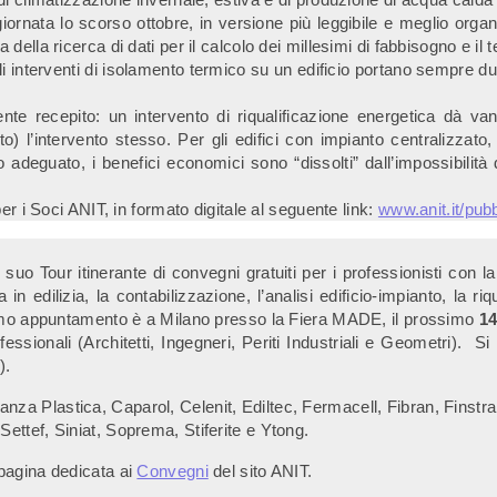
rnata lo scorso ottobre, in versione più leggibile e meglio organi
ella ricerca di dati per il calcolo dei millesimi di fabbisogno e il t
i interventi di isolamento termico su un edificio portano sempre d
e recepito: un intervento di riqualificazione energetica dà vantag
o) l’intervento stesso. Per gli edifici con impianto centralizzat
deguato, i benefici economici sono “dissolti” dall’impossibilità d
er i Soci ANIT, in formato digitale al seguente link:
www.anit.it/pubb
uo Tour itinerante di convegni gratuiti per i professionisti con l
n edilizia, la contabilizzazione, l’analisi edificio-impianto, la riq
primo appuntamento è a Milano presso la Fiera MADE, il prossimo
14
fessionali (Architetti, Ingegneri, Periti Industriali e Geometri). Si
).
 Plastica, Caparol, Celenit, Ediltec, Fermacell, Fibran, Finstral, 
ettef, Siniat, Soprema, Stiferite e Ytong.
 pagina dedicata ai
Convegni
del sito ANIT.