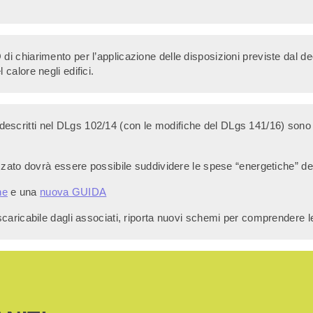
chiarimento per l’applicazione delle disposizioni previste dal decret
calore negli edifici.
nti descritti nel DLgs 102/14 (con le modifiche del DLgs 141/16) son
izzato dovrà essere possibile suddividere le spese “energetiche” de
ne
e una
nuova GUIDA
 scaricabile dagli associati, riporta nuovi schemi per comprendere