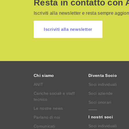
Resta in contatto con 
Iscriviti alla newsletter e resta sempre aggiorn
Iscriviti alla newsletter
Chi siamo
Diventa Socio
ANIT
Soci individuali
Cariche sociali e staff
Soci aziende
tecnico
Soci onorari
Le nostre news
I nostri soci
Parlano di noi
Soci individuali
Comunicati