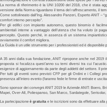
La norma di riferimento è la UNI 10200 del 2018, che è stata aggio
versione della Norma riguardano il tema del raffrescamento, il tema d
Come sottolineato dall’Ing. Alessandro Panzeri, Esperto ANIT – “gl
comfort interno percepito”.
Per gli edifici con impianto autonomo, questo binomio è facilment
ambientali interne a vantaggio dell’utenza che ha voluto (e pagat
percepito. Questo perché, in assenza di un sistema impiantistico a
ovviamente il comfort migliora.
La Guida è un utile strumento per i professionisti ed è disponibile p
A 35 anni dalla sua fondazione, ANIT ripropone anche nel 2019 il s
proposta si focalizza quest’anno su temi diversi tra cui l’acustica i
esigenze di aggiornamento da parte degli addetti del settore. Il 
Per tutti gli eventi sono previsti CFP per gli Ordini e i Collegi pro
presenza all’intero evento (faranno fede le firme di entrate e uscita
Sono sponsor dei convegni ANIT 2019 le Aziende ANIT: Boero, Brianza
Mapei, Over-All, Poliespanso, San Marco, Sardategole, Serisolar, S
La partecipazione
è gratuita
e le iscrizioni sono da effettuare alla