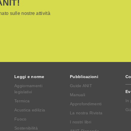
ANIT!
ato sulle nostre attività
Leggi e norme
Pubblicazioni
Co
Aggiornamenti
Guide ANIT
Ev
legislativi
Manuali
In
Termica
Approfondimenti
Già
Acustica edilizia
La nostra Rivista
Fuoco
I nostri libri
Sostenibilità