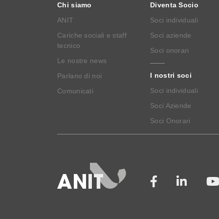
Chi siamo
Diventa Socio
ANIT
Soci individuali
Cariche sociali e staff
Soci aziende
tecnico
Soci onorari
Le nostre news
I nostri soci
Parlano di noi
Soci individuali
Comunicati
Soci Aziende
Soci Onorari