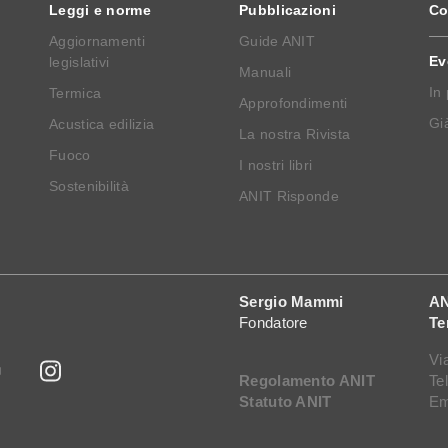
Leggi e norme
Pubblicazioni
Co
Aggiornamenti
Guide ANIT
Ev
legislativi
Manuali
In
Termica
Approfondimenti
Già
Acustica edilizia
La nostra Rivista
Fuoco
I nostri libri
Sostenibilità
ANIT Risponde
Sergio Mammi
AN
Fondatore
Te
Vi
Regolamento ANIT
Te
Statuto ANIT
Em