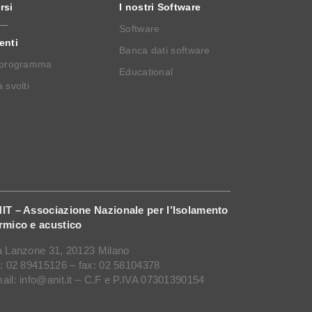
rsi
I nostri Software
Software
enti
Banca dati software
 programma
Educational
 svolti
IT – Associazione Nazionale per l’Isolamento
rmico e acustico
a Lanzone 31, 20123 Milano
l: 02 89415126 – fax: 02 58104378
ail: info@anit.it – C.F e P.IVA 07301390154