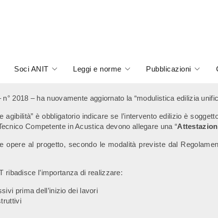
Soci ANIT
Leggi e norme
Pubblicazioni
n° 2018 – ha nuovamente aggiornato la “modulistica edilizia unific
gibilità” è obbligatorio indicare se l’intervento edilizio è sogget
 il Tecnico Competente in Acustica devono allegare una “
Attestazion
delle opere al progetto, secondo le modalità previste dal Regolame
T ribadisce l’importanza di realizzare:
sivi prima dell’inizio dei lavori
truttivi